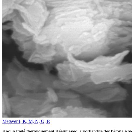
Metaver I, K, M, N, O, R
Kaolin traité thermiquement Réagit avec la portlandite des bétons Amél