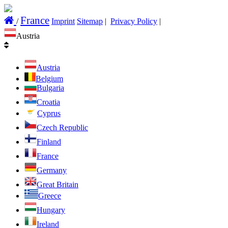
France
/
Imprint
Sitemap
|
Privacy Policy
|
Austria
Austria
Belgium
Bulgaria
Croatia
Cyprus
Czech Republic
Finland
France
Germany
Great Britain
Greece
Hungary
Ireland