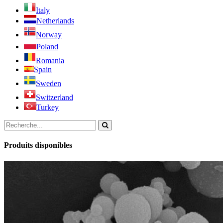
Italy
Netherlands
Norway
Poland
Romania
Spain
Sweden
Switzerland
Turkey
Produits disponibles