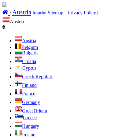
Austria
/
Imprint
Sitemap
|
Privacy Policy
|
Austria
Austria
Belgium
Bulgaria
Croatia
Cyprus
Czech Republic
Finland
France
Germany
Great Britain
Greece
Hungary
Ireland